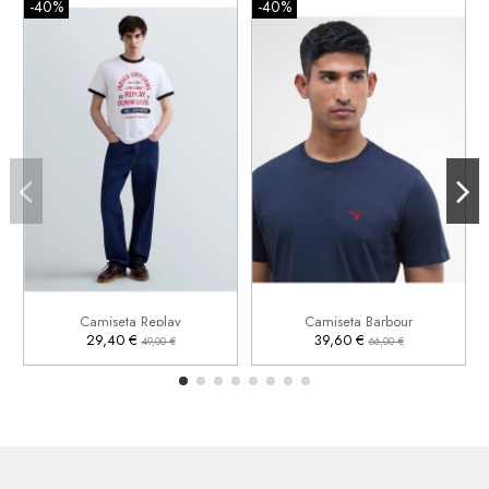
-40%
-40%
S
M
L
XL
S
XL
2XL
3XL


Añadir al carrito
Añadir al carrito
Camiseta Replay
Camiseta Barbour
29,40 €
39,60 €
49,00 €
66,00 €