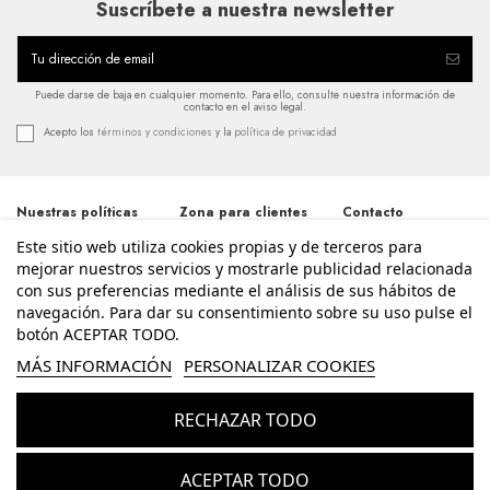
Suscríbete a nuestra newsletter
Puede darse de baja en cualquier momento. Para ello, consulte nuestra información de
contacto en el aviso legal.
Acepto los
términos y condiciones
y la
política de privacidad
Nuestras políticas
Zona para clientes
Contacto
Este sitio web utiliza cookies propias y de terceros para
Términos y
Iniciar sesión
Avda. Santos
condiciones
Patronos 20, 46600,
mejorar nuestros servicios y mostrarle publicidad relacionada
Mi cuenta
Alzira - Valencia
Política de
con sus preferencias mediante el análisis de sus hábitos de
Historial de pedidos
962 411 268
privacidad
navegación. Para dar su consentimiento sobre su uso pulse el
Contacte con
Aviso legal
nosotros
botón ACEPTAR TODO.
info@enriquesierra.com
Política de cookies
Conócenos
MÁS INFORMACIÓN
PERSONALIZAR COOKIES
Accesibilidad
Guía Tallas
RECHAZAR TODO
© Enrique Sierra - Todos los derechos reservados - Powered by
bytefactory
Añadir al carrito
ACEPTAR TODO