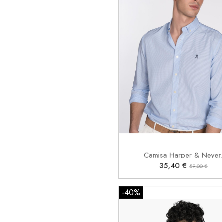
XL

Añadir al carrito
Camisa Harper & Neyer
35,40 €
59,00 €
-40%