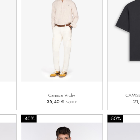
XL


Añadir al carrito
r
Camisa Vichy
CAMIS
35,40 €
21
59,00 €
-40%
-50%