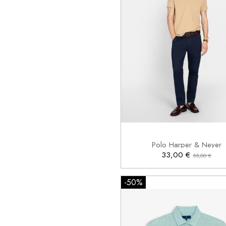
M
L
XL
2XL

Añadir al carrito
Polo Harper & Neyer
33,00 €
55,00 €
-50%