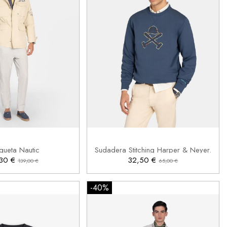
M
XL
S

Añadir al carrito
Añadir al carrito
queta Nautic
Sudadera Stitching Harper & Neyer.
,30 €
32,50 €
139,00 €
65,00 €
-40%