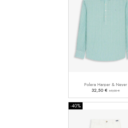
M
L

Añadir al carrito
Polera Harper & Neyer
32,50 €
65,00 €
-40%