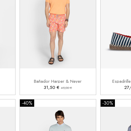
XL
40
41


Añadir al carrito
Bañador Harper & Neyer
Espadrill
31,50 €
27
45,00 €
-40%
-30%