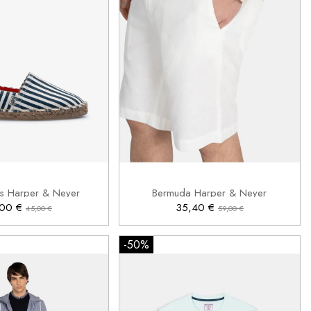
42
43
44
40

Añadir al carrito
Añadir al carrito
es Harper & Neyer
Bermuda Harper & Neyer
,00 €
35,40 €
45,00 €
59,00 €
-50%