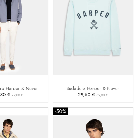
S
XS
S

Añadir al carrito
Añadir al carrito
ro Harper & Neyer
Sudadera Harper & Neyer
,30 €
29,50 €
79,00 €
59,00 €
-50%