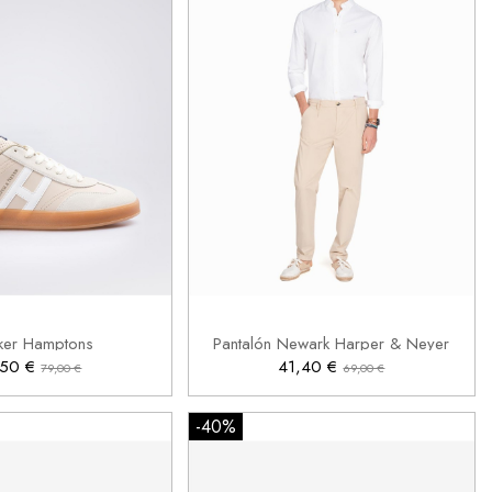
39
44

Añadir al carrito
Añadir al carrito
ker Hamptons
Pantalón Newark Harper & Neyer
,50 €
41,40 €
79,00 €
69,00 €
-40%