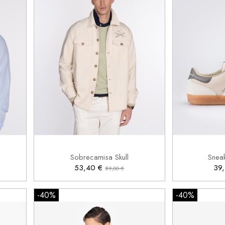
2XL


Añadir al carrito
.
Sobrecamisa Skull
Snea
53,40 €
39
89,00 €
-40%
-40%