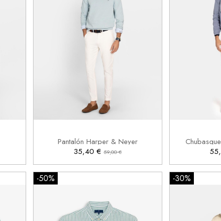
40
42
44
46


Añadir al carrito
Pantalón Harper & Neyer
Chubasque
35,40 €
55
59,00 €
-50%
-30%