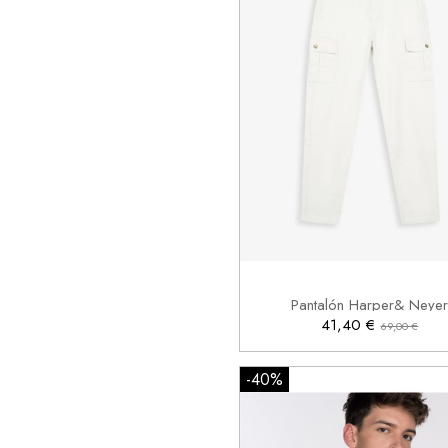
38

Añadir al carrito
Pantalón Harper& Neye
41,40 €
69,00 €
-40%