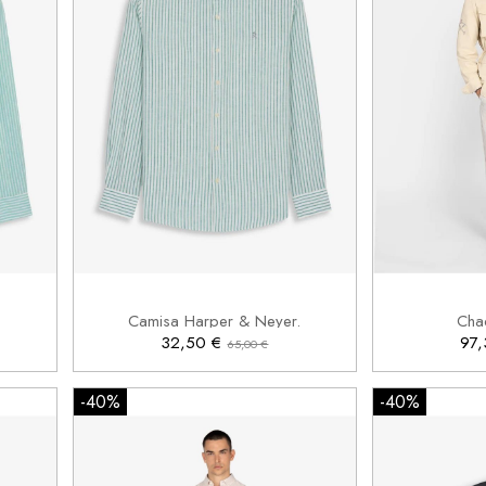
S
M
L


Añadir al carrito
Camisa Harper & Neyer.
Cha
32,50 €
97
65,00 €
-40%
-40%