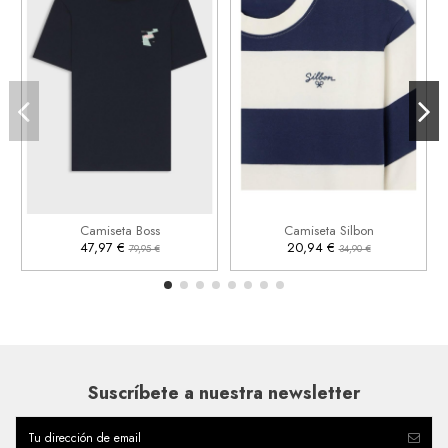
L
2XL
3XL
S
L
XL


Añadir al carrito
Añadir al carrito
Camiseta Boss
Camiseta Silbon
47,97 €
20,94 €
79,95 €
34,90 €
Suscríbete a nuestra newsletter