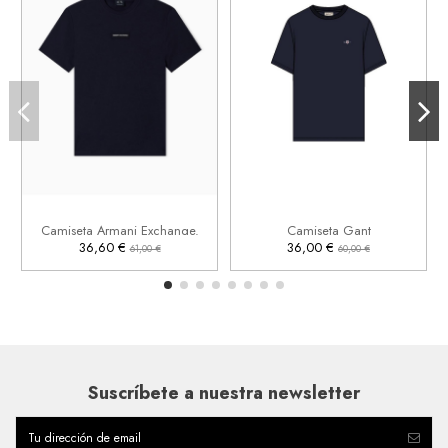
S
XL
2XL
L
2XL


Añadir al carrito
Añadir al carrito
Camiseta Armani Exchange.
Camiseta Gant
36,60 €
36,00 €
61,00 €
60,00 €
Suscríbete a nuestra newsletter