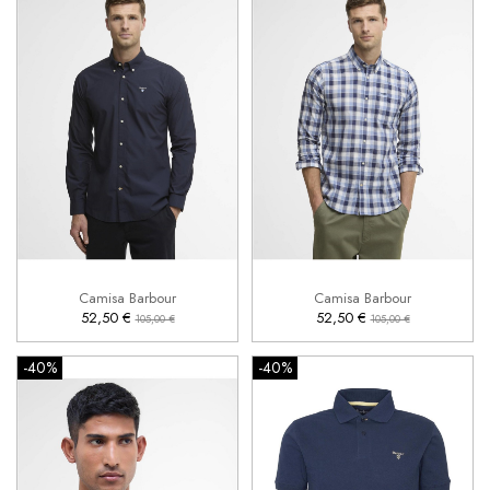
L
M
L
XL
2XL


Añadir al carrito
Añadir al carrito
Camisa Barbour
Camisa Barbour
52,50 €
52,50 €
105,00 €
105,00 €
-40%
-40%