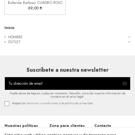

Añadir al carrito
Bufanda Barbour CUADRO ROJO
69,00 €
Inicio
HOMBRE
OUTLET
Suscríbete a nuestra newsletter
Puede darse de baja en cualquier momento. Para ello, consulte nuestra información de
contacto en el aviso legal.
Acepto los
términos y condiciones
y la
política de privacidad
Nuestras políticas
Zona para clientes
Contacto