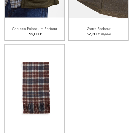
L
L


Añadir al carrito
Añadir al carrito
Chaleco Polarquiet Barbour
Gorra Barbour
159,00 €
52,50 €
75,00 €
UNICA