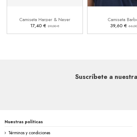
S
M
S
XL
2XL


Añadir al carrito
Añadir al ca
Camiseta Harper & Neyer
Camiseta Barb
17,40 €
39,60 €
29,00 €
66,00
Suscríbete a nuestra
Nuestras políticas
Términos y condiciones