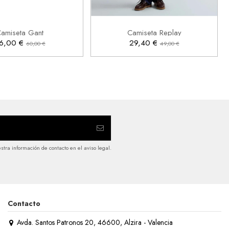
L
2XL
S
M
L
XL

Añadir al carrito
Añadir al carrito
amiseta Gant
Camiseta Replay
6,00 €
29,40 €
60,00 €
49,00 €
tra información de contacto en el aviso legal.
Contacto
Avda. Santos Patronos 20, 46600, Alzira - Valencia