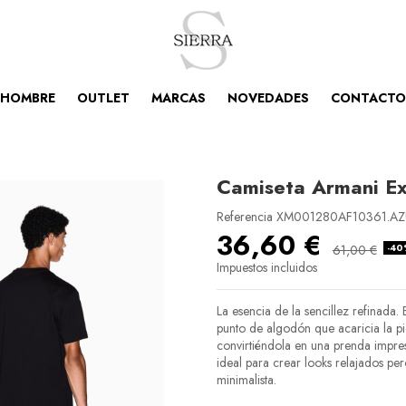
HOMBRE
OUTLET
MARCAS
NOVEDADES
CONTACTO
Camiseta Armani E
Referencia
XM001280AF10361.AZU
36,60 €
-4
61,00 €
Impuestos incluidos
La esencia de la sencillez refinada. 
punto de algodón que acaricia la pi
convirtiéndola en una prenda impre
ideal para crear looks relajados pero
minimalista.