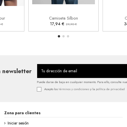
3XL
XL


rrito
Añadir al carrito
our
Camiseta Silbon
C
17,94 €
3
 €
29,90 €
 newsletter
Puede darse de baja en cualquier momento. Para ello, consulte nues
Acepto los
términos y condiciones
y la
política de privacidad
Zona para clientes
Iniciar sesión