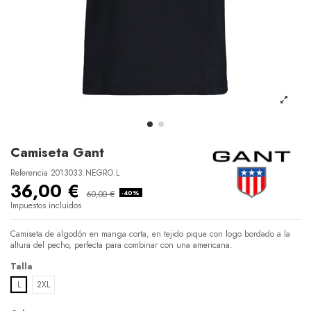
Camiseta Gant
Referencia
2013033.NEGRO.L
36,00 €
60,00 €
-40%
Impuestos incluidos
Camiseta de algodón en manga corta, en tejido pique con logo bordado a la
altura del pecho, perfecta para combinar con una americana.
Talla
L
2XL