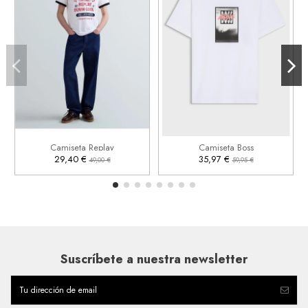
S
M
L
XL
2XL
3XL


Añadir al carrito
Añadir al carrito
Camiseta Replay
Camiseta Boss
29,40 €
35,97 €
49,00 €
59,95 €
Suscríbete a nuestra newsletter