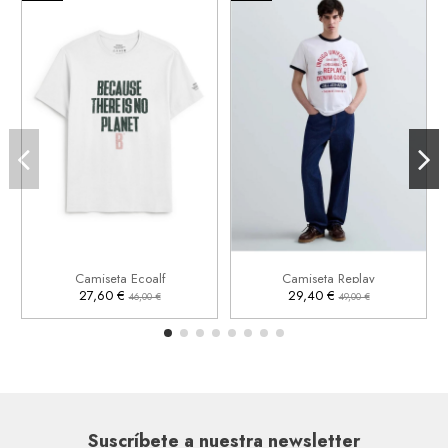
S
M
XL
2XL
S
M
L
XL


Añadir al carrito
Añadir al carrito
Camiseta Ecoalf
Camiseta Replay
27,60 €
29,40 €
46,00 €
49,00 €
Suscríbete a nuestra newsletter