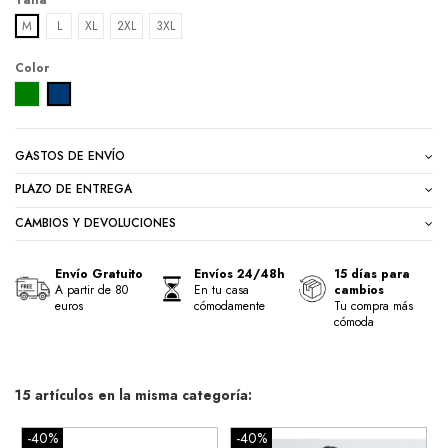
Talla
M
L
XL
2XL
3XL
Color
VERDE
MARINO DENIM
GASTOS DE ENVÍO
PLAZO DE ENTREGA
CAMBIOS Y DEVOLUCIONES
Envío Gratuito
Envíos 24/48h
15 días para
A partir de 80
En tu casa
cambios
euros
cómodamente
Tu compra más
cómoda
15 artículos en la misma categoría:
-40%
-40%