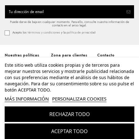
Puede darse de baja en cualquier momento. Para ello, consulte nuestra información de
contacto en el aviso legal.
Acepto los
términos y condiciones
y la
política de privacidad
Nuestras políticas
Zona para clientes
Contacto
Este sitio web utiliza cookies propias y de terceros para
Términos y
Iniciar sesión
Avda. Santos
condiciones
Patronos 20, 46600,
mejorar nuestros servicios y mostrarle publicidad relacionada
Mi cuenta
Alzira - Valencia
Política de
con sus preferencias mediante el análisis de sus hábitos de
Historial de pedidos
962 411 268
privacidad
navegación. Para dar su consentimiento sobre su uso pulse el
Contacte con
Aviso legal
nosotros
botón ACEPTAR TODO.
info@enriquesierra.com
Política de cookies
Conócenos
MÁS INFORMACIÓN
PERSONALIZAR COOKIES
Accesibilidad
Guía Tallas
RECHAZAR TODO
© Enrique Sierra - Todos los derechos reservados - Powered by
bytefactory
Añadir al carrito
ACEPTAR TODO