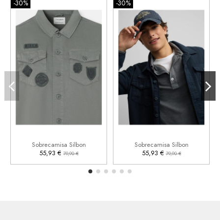
-30%
-30%
L
2XL
2XL


Añadir al carrito
Añadir al carrito
Sobrecamisa Silbon
Sobrecamisa Silbon
55,93 €
55,93 €
79,90 €
79,90 €