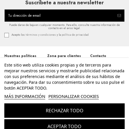
Suscríbete a nuestra newsletter
Puede darse de baja en cualquier momento. Para ello, consulte nuestra información de
contacto en el aviso legal.
Acepto los
términos y condiciones
y la
política de privacidad
Nuestras políticas
Zona para clientes
Contacto
Este sitio web utiliza cookies propias y de terceros para
Términos y
Iniciar sesión
Avda. Santos
condiciones
Patronos 20, 46600,
mejorar nuestros servicios y mostrarle publicidad relacionada
Mi cuenta
Alzira - Valencia
Política de
con sus preferencias mediante el análisis de sus hábitos de
Historial de pedidos
962 411 268
privacidad
navegación. Para dar su consentimiento sobre su uso pulse el
Contacte con
Aviso legal
nosotros
botón ACEPTAR TODO.
info@enriquesierra.com
Política de cookies
Conócenos
MÁS INFORMACIÓN
PERSONALIZAR COOKIES
Accesibilidad
Guía Tallas
RECHAZAR TODO
© Enrique Sierra - Todos los derechos reservados - Powered by
bytefactory
Añadir al carrito
ACEPTAR TODO