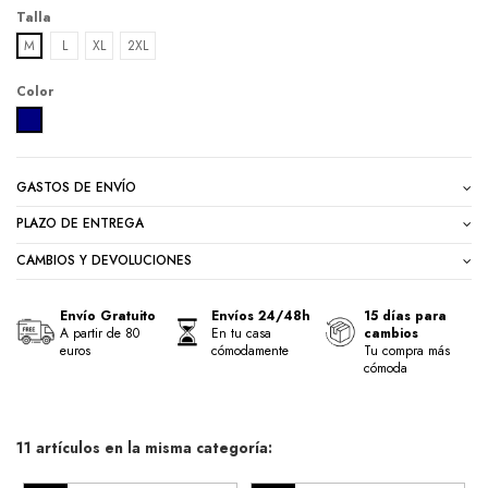
Talla
M
L
XL
2XL
Color
NAVY
GASTOS DE ENVÍO
PLAZO DE ENTREGA
CAMBIOS Y DEVOLUCIONES
Envío Gratuito
Envíos 24/48h
15 días para
A partir de 80
En tu casa
cambios
euros
cómodamente
Tu compra más
cómoda
11 artículos en la misma categoría: