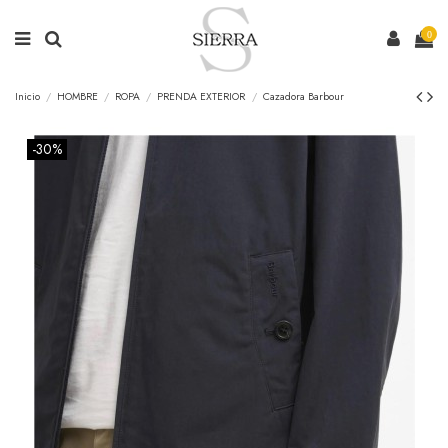
0
Inicio
HOMBRE
ROPA
PRENDA EXTERIOR
Cazadora Barbour
-30%