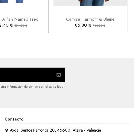
32
34
L
XL
2XL

Añadir al carrito
Añadir al carrito
n A fish Named Fred
Camisa Harmont & Blaine
2,40 €
85,80 €
104,00 €
143,00 €
tra información de contacto en el aviso legal.
Contacto
Avda. Santos Patronos 20, 46600, Alzira - Valencia