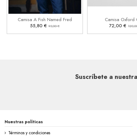
M
2XL
3XL


Añadir al carrito
Añadir al ca
Camisa A Fish Named Fred
Camisa Oxford 
55,80 €
72,00 €
93,00 €
120,0
Suscríbete a nuestra
Nuestras políticas
Términos y condiciones