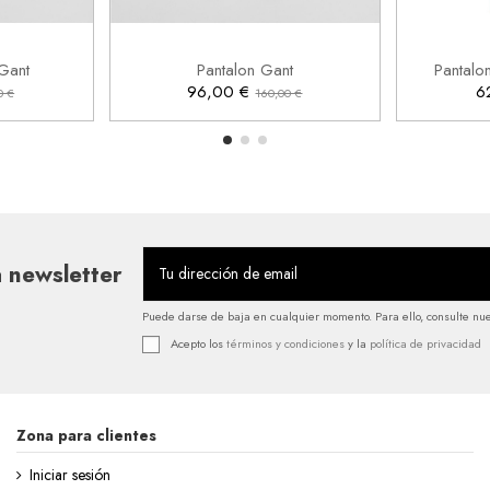
31
33


rrito
Añadir al carrito
Gant
Pantalon Gant
Pantalo
96,00 €
6
0 €
160,00 €
 newsletter
Puede darse de baja en cualquier momento. Para ello, consulte nues
Acepto los
términos y condiciones
y la
política de privacidad
Zona para clientes
Iniciar sesión