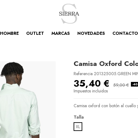
HOMBRE
OUTLET
MARCAS
NOVEDADES
CONTACTO
Camisa Oxford Col
Referencia
201325005.GREEN MIN
35,40 €
-4
59,00 €
Impuestos incluidos
Camisa oxford con botón al cuello y
Talla
XL