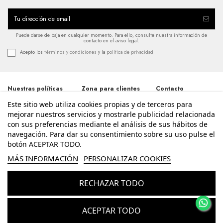
Puede darse de baja en cualquier momento. Para ello, consulte nuestra información de
contacto en el aviso legal.
Acepto los
términos y condiciones
y la
política de privacidad
Nuestras políticas
Zona para clientes
Contacto
Este sitio web utiliza cookies propias y de terceros para
Términos y
Iniciar sesión
Avda. Santos
condiciones
Patronos 20, 46600,
mejorar nuestros servicios y mostrarle publicidad relacionada
Mi cuenta
Alzira - Valencia
Política de
con sus preferencias mediante el análisis de sus hábitos de
Historial de pedidos
962 411 268
privacidad
navegación. Para dar su consentimiento sobre su uso pulse el
Contacte con
Aviso legal
nosotros
botón ACEPTAR TODO.
info@enriquesierra.com
Política de cookies
Conócenos
MÁS INFORMACIÓN
PERSONALIZAR COOKIES
Accesibilidad
Guía Tallas
RECHAZAR TODO
© Enrique Sierra - Todos los derechos reservados - Powered by
bytefactory
Añadir al carrito
ACEPTAR TODO