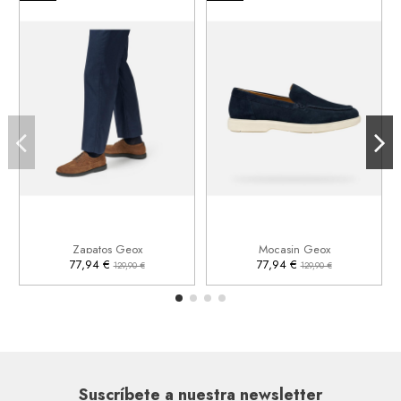
41
42
43
44
43
45


Añadir al carrito
Añadir al carrito
Zapatos Geox
Mocasin Geox
77,94 €
77,94 €
129,90 €
129,90 €
Suscríbete a nuestra newsletter