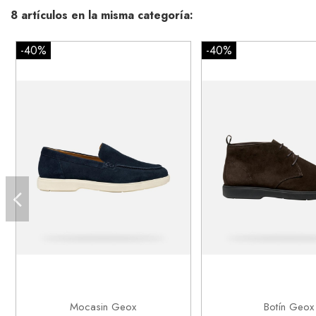
8 artículos en la misma categoría:
-40%
-40%
43
45
41
42


Añadir al carrito
Añadir al ca
Mocasin Geox
Botín Geox