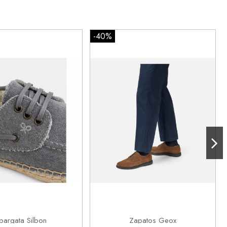
-40%
42
41
42
43
44

Añadir al carrito
Añadir al carrito
pargata Silbon
Zapatos Geox