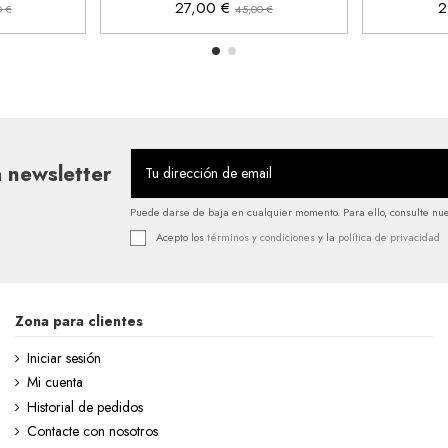
27,00 €
2
0 €
45,00 €
 newsletter
Puede darse de baja en cualquier momento. Para ello, consulte nues
Acepto los
términos y condiciones
y la
política de privacidad
Zona para clientes
Iniciar sesión
Mi cuenta
Historial de pedidos
Contacte con nosotros