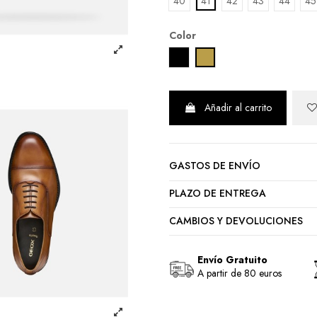
40
41
42
43
44
45
Color
NEGRO
CAMEL
Añadir al carrito
GASTOS DE ENVÍO
PLAZO DE ENTREGA
CAMBIOS Y DEVOLUCIONES
Envío Gratuito
A partir de 80 euros