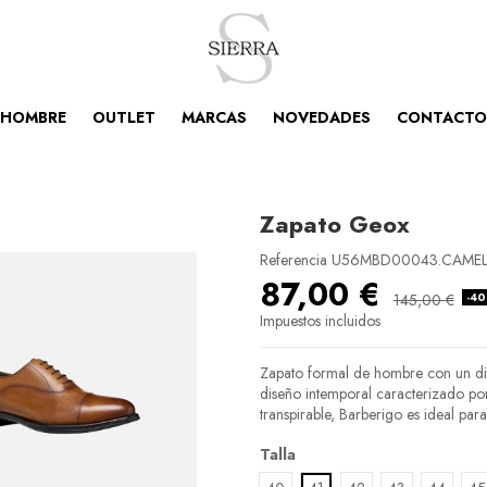
HOMBRE
OUTLET
MARCAS
NOVEDADES
CONTACTO
Zapato Geox
Referencia
U56MBD00043.CAMEL
87,00 €
-4
145,00 €
Impuestos incluidos
Zapato formal de hombre con un di
diseño intemporal caracterizado por 
transpirable, Barberigo es ideal par
Talla