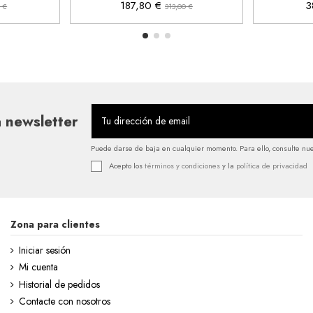
187,80 €
3
 €
313,00 €
 newsletter
Puede darse de baja en cualquier momento. Para ello, consulte nues
Acepto los
términos y condiciones
y la
política de privacidad
Zona para clientes
Iniciar sesión
Mi cuenta
Historial de pedidos
Contacte con nosotros