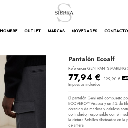
HOMBRE
OUTLET
MARCAS
NOVEDADES
CONTACTO
Pantalón Ecoalf
Referencia
GENI PANTS.MARENG
77,94 €
-4
129,90 €
Impuestos incluidos
El pantalón Geni está compuesto p
ECOVERO™ Viscosa y un 4% de Ela
obtenido de madera y celulosa sost
controlado, responsable con el medi
la cintura Bolsillos ribeteados en la 
delantera