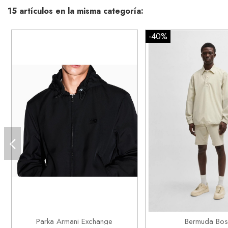
15 artículos en la misma categoría:
-40%
XL
30


Añadir al carrito
Añadir al ca
Parka Armani Exchange
Bermuda Bos