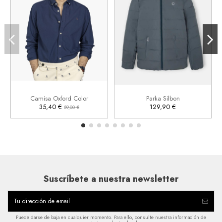
XL
S


Añadir al carrito
Añadir al carrito
Camisa Oxford Color
Parka Silbon
35,40 €
129,90 €
59,00 €
Suscríbete a nuestra newsletter
Puede darse de baja en cualquier momento. Para ello, consulte nuestra información de