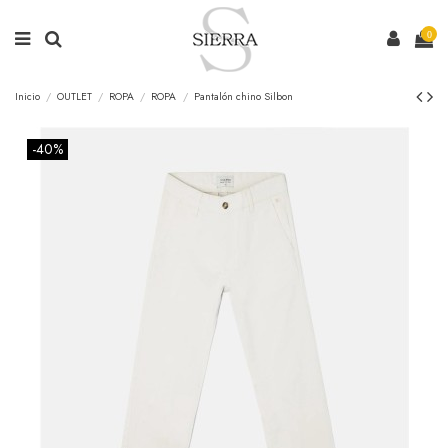
0
Inicio
OUTLET
ROPA
ROPA
Pantalón chino Silbon
-40%