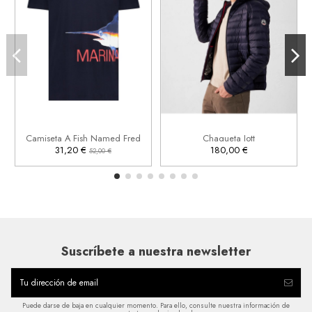
L
XL


Añadir al carrito
Añadir al carrito
Camiseta A Fish Named Fred
Chaqueta Jott
31,20 €
180,00 €
52,00 €
Suscríbete a nuestra newsletter
Puede darse de baja en cualquier momento. Para ello, consulte nuestra información de