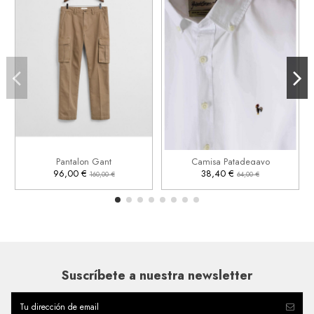
31
33
2XL
3XL


Añadir al carrito
Añadir al carrito
Pantalon Gant
Camisa Patadegayo
96,00 €
38,40 €
160,00 €
64,00 €
Suscríbete a nuestra newsletter