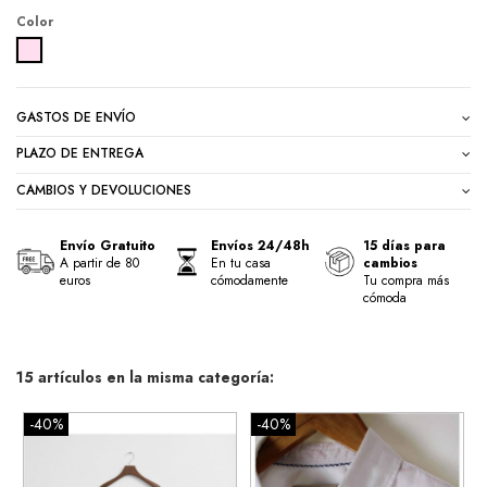
Color
ROSA
GASTOS DE ENVÍO
PLAZO DE ENTREGA
CAMBIOS Y DEVOLUCIONES
Envío Gratuito
Envíos 24/48h
15 días para
A partir de 80
En tu casa
cambios
euros
cómodamente
Tu compra más
cómoda
15 artículos en la misma categoría:
-40%
-40%