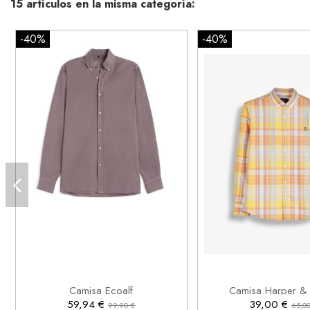
15 artículos en la misma categoría:
-40%
-40%
XL
S
L


Añadir al carrito
Añadir al ca
Camisa Ecoalf
Camisa Harper &
59,94 €
39,00 €
99,90 €
65,00