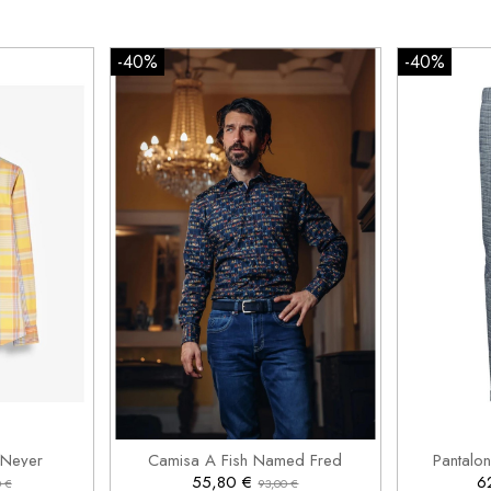
-40%
-40%
M
2XL


rrito
Añadir al carrito
 Neyer
Camisa A Fish Named Fred
Pantalo
55,80 €
6
 €
93,00 €