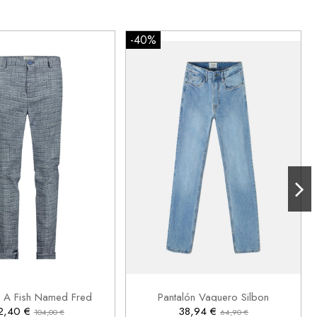
-40%
50
46
48

Añadir al carrito
Añadir al carrito
n A Fish Named Fred
Pantalón Vaquero Silbon
2,40 €
38,94 €
104,00 €
64,90 €