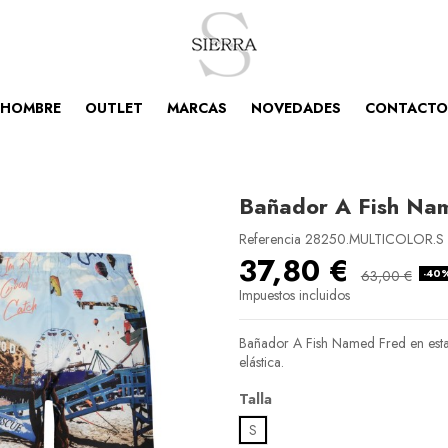
HOMBRE
OUTLET
MARCAS
NOVEDADES
CONTACTO
Bañador A Fish Na
Referencia
28250.MULTICOLOR.S
37,80 €
-40
63,00 €
Impuestos incluidos
Bañador A Fish Named Fred en esta
elástica.
Talla
S