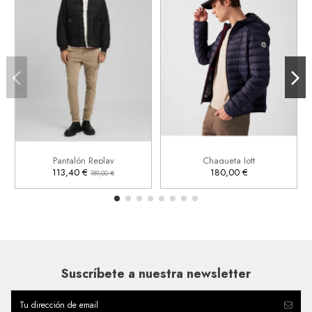
30
33
XL


Añadir al carrito
Añadir al carrito
Pantalón Replay
Chaqueta Jott
113,40 €
180,00 €
189,00 €
Suscríbete a nuestra newsletter