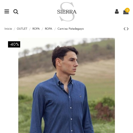
0
Inicio
OUTLET
ROPA
ROPA
Camisa Patadegayo
-40%