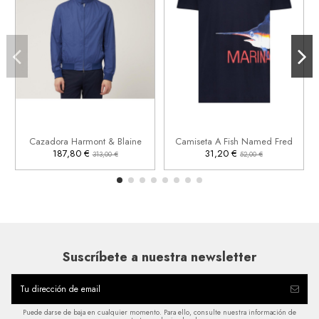
L
XL
L


Añadir al carrito
Añadir al carrito
Cazadora Harmont & Blaine
Camiseta A Fish Named Fred
187,80 €
31,20 €
313,00 €
52,00 €
Suscríbete a nuestra newsletter
Puede darse de baja en cualquier momento. Para ello, consulte nuestra información de