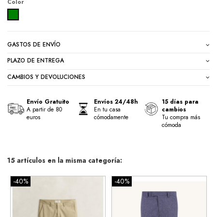
Color
VERDE
GASTOS DE ENVÍO
PLAZO DE ENTREGA
CAMBIOS Y DEVOLUCIONES
Envío Gratuito
Envíos 24/48h
15 días para
A partir de 80
En tu casa
cambios
euros
cómodamente
Tu compra más
cómoda
15 artículos en la misma categoría:
-40%
-40%