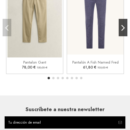
33
34
36
38
48
50
42

Añadir al carrito
Pantalon Gant
Pantalón A Fish Named Fred

Añadir al carrito
78,00 €
61,80 €
130,00 €
103,00 €
Suscríbete a nuestra newsletter