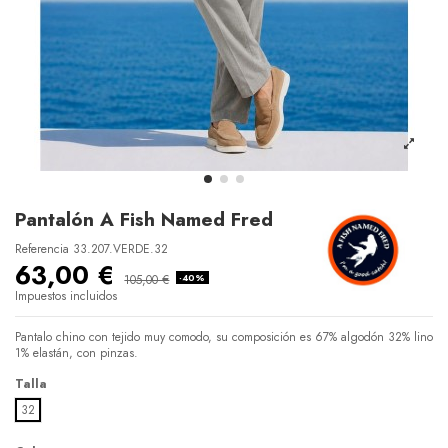
Pantalón A Fish Named Fred
Referencia
33.207.VERDE.32
63,00 €
105,00 €
-40%
Impuestos incluidos
Pantalo chino con tejido muy comodo, su composición es 67% algodón 32% lino
1% elastán, con pinzas.
Talla
32