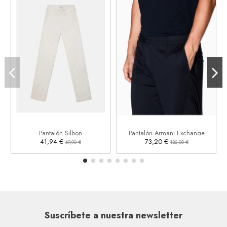
38
42
32
33
34
38


Añadir al carrito
Añadir al carrito
Pantalón Silbon
Pantalón Armani Exchange
41,94 €
73,20 €
69,90 €
122,00 €
Suscríbete a nuestra newsletter