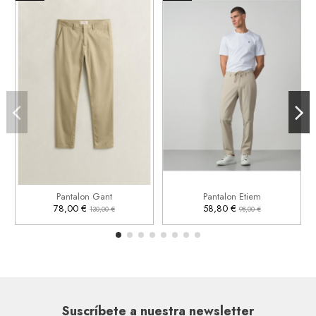
32
33
34
36
48
38
42

Añadir al carrito
Pantalon Gant
Pantalon Etiem

Añadir al carrito
78,00 €
58,80 €
130,00 €
98,00 €
Suscríbete a nuestra newsletter