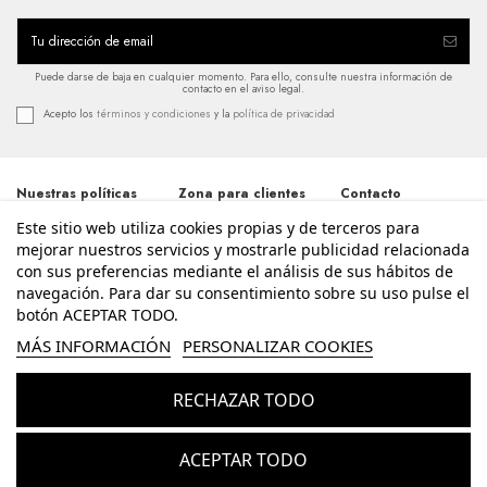
Puede darse de baja en cualquier momento. Para ello, consulte nuestra información de
contacto en el aviso legal.
Acepto los
términos y condiciones
y la
política de privacidad
Nuestras políticas
Zona para clientes
Contacto
Este sitio web utiliza cookies propias y de terceros para
Términos y
Iniciar sesión
Avda. Santos
condiciones
Patronos 20, 46600,
mejorar nuestros servicios y mostrarle publicidad relacionada
Mi cuenta
Alzira - Valencia
Política de
con sus preferencias mediante el análisis de sus hábitos de
Historial de pedidos
962 411 268
privacidad
navegación. Para dar su consentimiento sobre su uso pulse el
Contacte con
Aviso legal
nosotros
botón ACEPTAR TODO.
info@enriquesierra.com
Política de cookies
Conócenos
MÁS INFORMACIÓN
PERSONALIZAR COOKIES
Accesibilidad
Guía Tallas
RECHAZAR TODO
© Enrique Sierra - Todos los derechos reservados - Powered by
bytefactory
Añadir al carrito
ACEPTAR TODO