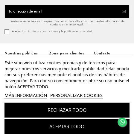
Puede darse de baja en cualquier momento. Para ello, consulte nuestra información de
contacto en el aviso legal.
Acepto los
términos y condiciones
y la
política de privacidad
Nuestras políticas
Zona para clientes
Contacto
Este sitio web utiliza cookies propias y de terceros para
Términos y
Iniciar sesión
Avda. Santos
condiciones
Patronos 20, 46600,
mejorar nuestros servicios y mostrarle publicidad relacionada
Mi cuenta
Alzira - Valencia
Política de
con sus preferencias mediante el análisis de sus hábitos de
Historial de pedidos
962 411 268
privacidad
navegación. Para dar su consentimiento sobre su uso pulse el
Contacte con
Aviso legal
nosotros
botón ACEPTAR TODO.
info@enriquesierra.com
Política de cookies
Conócenos
MÁS INFORMACIÓN
PERSONALIZAR COOKIES
Accesibilidad
Guía Tallas
RECHAZAR TODO
© Enrique Sierra - Todos los derechos reservados - Powered by
bytefactory
Añadir al carrito
ACEPTAR TODO