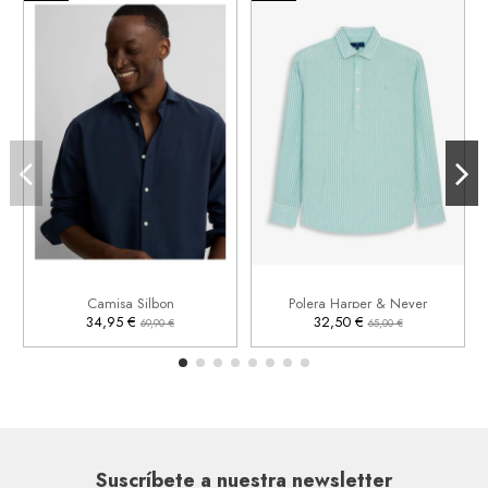
M
XL
M
L


Añadir al carrito
Añadir al carrito
Camisa Silbon
Polera Harper & Neyer
34,95 €
32,50 €
69,90 €
65,00 €
Suscríbete a nuestra newsletter