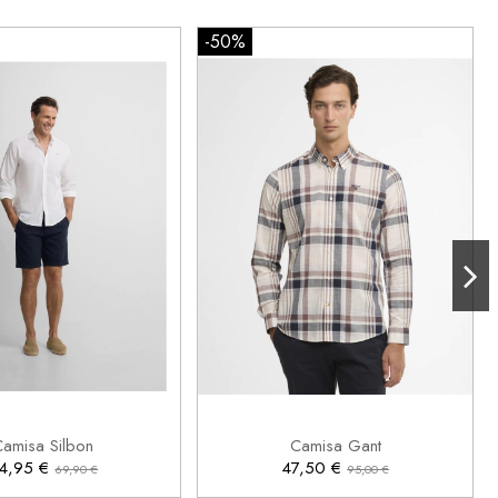
-50%
XL
2XL
XL
2XL

Añadir al carrito
Añadir al carrito
Camisa Silbon
Camisa Gant
4,95 €
47,50 €
69,90 €
95,00 €