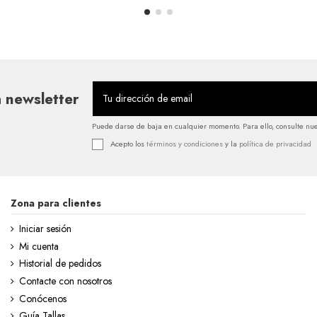
 newsletter
Puede darse de baja en cualquier momento. Para ello, consulte nues
Acepto los
términos y condiciones
y la
política de privacidad
Zona para clientes
Iniciar sesión
Mi cuenta
Historial de pedidos
Contacte con nosotros
Conócenos
Guía Tallas