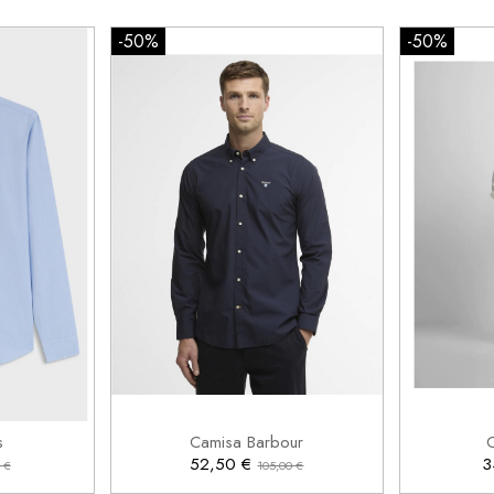
-50%
-50%
2XL
L


rrito
Añadir al carrito
s
Camisa Barbour
52,50 €
3
 €
105,00 €