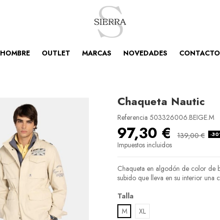
HOMBRE
OUTLET
MARCAS
NOVEDADES
CONTACTO
Chaqueta Nautic
Referencia
503326006.BEIGE.M
97,30 €
-3
139,00 €
Impuestos incluidos
Chaqueta en algodón de color de be
subido que lleva en su interior una 
Talla
M
XL