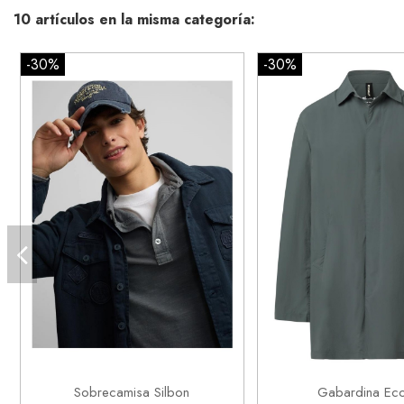
10 artículos en la misma categoría:
-30%
-30%
2XL
M
XL


Añadir al carrito
Añadir al ca
Sobrecamisa Silbon
Gabardina Eco