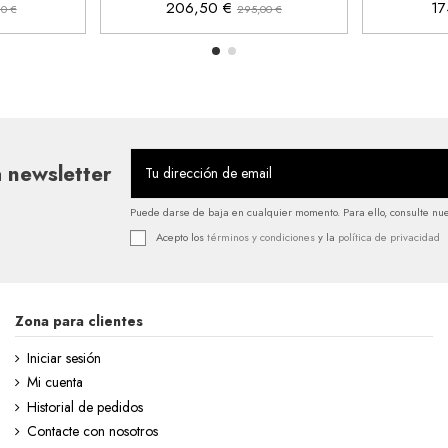
206,50 €
17
90 €
295,00 €
 newsletter
Puede darse de baja en cualquier momento. Para ello, consulte nues
Acepto los
términos y condiciones
y la
política de privacidad
Zona para clientes
Iniciar sesión
Mi cuenta
Historial de pedidos
Contacte con nosotros