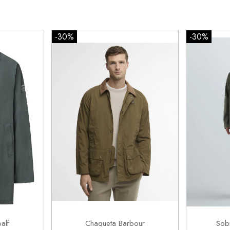
-30%
-30%
M
L


rrito
Añadir al carrito
alf
Chaqueta Barbour
Sob