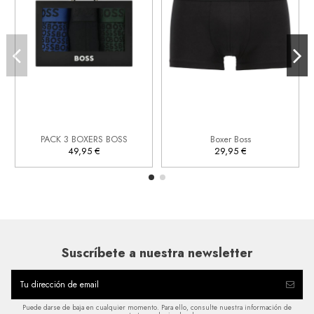
S
2XL


Añadir al carrito
Añadir al carrito
PACK 3 BOXERS BOSS
Boxer Boss
49,95 €
29,95 €
Suscríbete a nuestra newsletter
Puede darse de baja en cualquier momento. Para ello, consulte nuestra información de