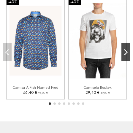
-40%
-40%
L
XL
2XL
2XL


Añadir al carrito
Añadir al carrito
Camisa A Fish Named Fred
Camiseta Replay.
56,40 €
29,40 €
94,00 €
49,00 €