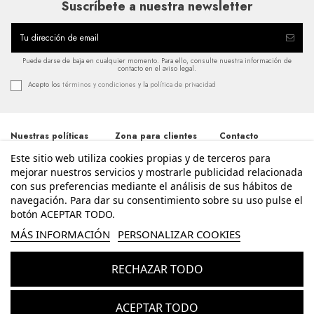
Suscríbete a nuestra newsletter
Puede darse de baja en cualquier momento. Para ello, consulte nuestra información de
contacto en el aviso legal.
Acepto los
términos y condiciones
y la
política de privacidad
Nuestras políticas
Zona para clientes
Contacto
Este sitio web utiliza cookies propias y de terceros para
Términos y
Iniciar sesión
Avda. Santos
condiciones
Patronos 20, 46600,
mejorar nuestros servicios y mostrarle publicidad relacionada
Mi cuenta
Alzira - Valencia
Política de
con sus preferencias mediante el análisis de sus hábitos de
Historial de pedidos
962 411 268
privacidad
navegación. Para dar su consentimiento sobre su uso pulse el
Contacte con
Aviso legal
nosotros
botón ACEPTAR TODO.
info@enriquesierra.com
Política de cookies
Conócenos
MÁS INFORMACIÓN
PERSONALIZAR COOKIES
Accesibilidad
Guía Tallas
RECHAZAR TODO
© Enrique Sierra - Todos los derechos reservados - Powered by
bytefactory
Añadir al carrito
ACEPTAR TODO