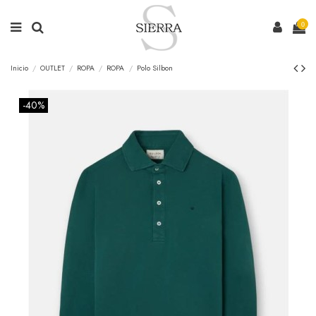
0
Inicio
OUTLET
ROPA
ROPA
Polo Silbon
-40%