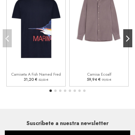
L
XL


Añadir al carrito
Añadir al carrito
Camiseta A Fish Named Fred
Camisa Ecoalf
31,20 €
59,94 €
52,00 €
99,90 €
Suscríbete a nuestra newsletter