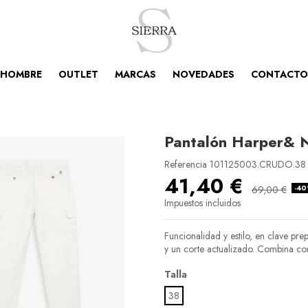
HOMBRE
OUTLET
MARCAS
NOVEDADES
CONTACTO
Pantalón Harper& 
Referencia
101125003.CRUDO.38
41,40 €
-4
69,00 €
Impuestos incluidos
Funcionalidad y estilo, en clave prep
y un corte actualizado. Combina con
Talla
38