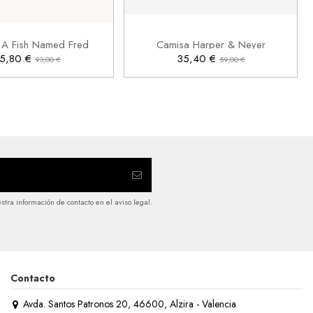
S
M
2XL
S

Añadir al carrito
Añadir al carrito
 A Fish Named Fred
Camisa Harper & Neyer
5,80 €
35,40 €
93,00 €
59,00 €
tra información de contacto en el aviso legal.
Contacto
Avda. Santos Patronos 20, 46600, Alzira - Valencia