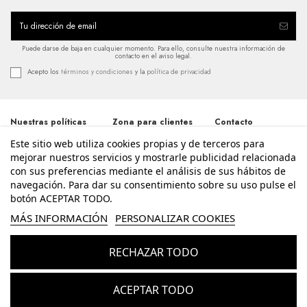
Puede darse de baja en cualquier momento. Para ello, consulte nuestra información de
contacto en el aviso legal.
Acepto los
términos y condiciones
y la
política de privacidad
Nuestras políticas
Zona para clientes
Contacto
Este sitio web utiliza cookies propias y de terceros para
Términos y
Iniciar sesión
Avda. Santos
condiciones
Patronos 20, 46600,
mejorar nuestros servicios y mostrarle publicidad relacionada
Mi cuenta
Alzira - Valencia
Política de
con sus preferencias mediante el análisis de sus hábitos de
Historial de pedidos
962 411 268
privacidad
navegación. Para dar su consentimiento sobre su uso pulse el
Contacte con
Aviso legal
nosotros
botón ACEPTAR TODO.
info@enriquesierra.com
Política de cookies
Conócenos
MÁS INFORMACIÓN
PERSONALIZAR COOKIES
Accesibilidad
Guía Tallas
RECHAZAR TODO
© Enrique Sierra - Todos los derechos reservados - Powered by
bytefactory
Añadir al carrito
ACEPTAR TODO