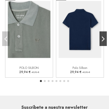
M
XL


Añadir al carrito
Añadir al carrito
POLO SILBON
Polo Silbon
29,94 €
29,94 €
49,90 €
49,90 €
Suscríbete a nuestra newsletter