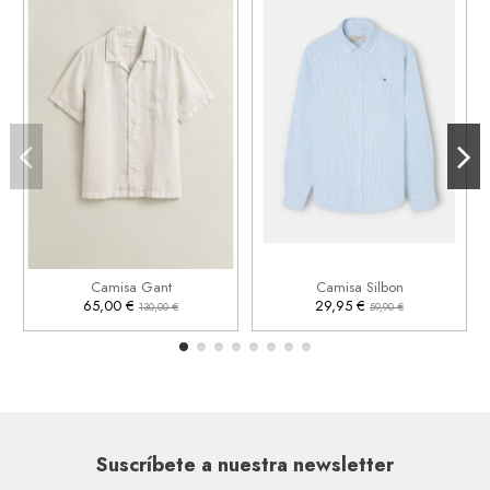
M
M
L
XL


Añadir al carrito
Añadir al carrito
Camisa Gant
Camisa Silbon
65,00 €
29,95 €
130,00 €
59,90 €
Suscríbete a nuestra newsletter