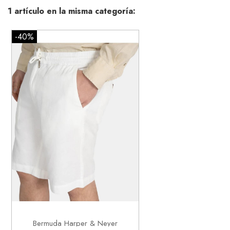
1 artículo en la misma categoría:
-40%
40

Añadir al carrito
Bermuda Harper & Neyer