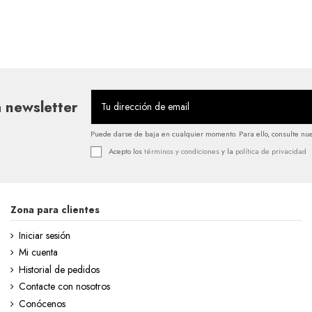
 newsletter
Puede darse de baja en cualquier momento. Para ello, consulte nues
Acepto los
términos y condiciones
y la
política de privacidad
Zona para clientes
Iniciar sesión
Mi cuenta
Historial de pedidos
Contacte con nosotros
Conócenos