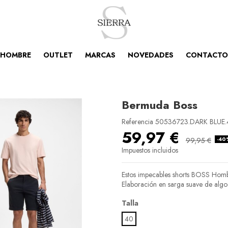
HOMBRE
OUTLET
MARCAS
NOVEDADES
CONTACTO
Bermuda Boss
Referencia
50536723.DARK BLUE.
59,97 €
-40
99,95 €
Impuestos incluidos
Estos impecables shorts BOSS Hombre
Elaboración en sarga suave de alg
Talla
40