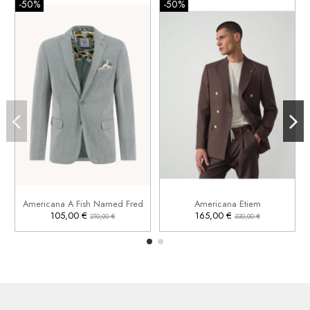
-50%
-50%
46
50
52


Añadir al carrito
Añadir al carrito
Americana A Fish Named Fred
Americana Etiem
105,00 €
165,00 €
210,00 €
330,00 €