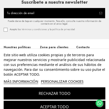
Suscríbete a nuestra newsletter
Puede darse de baja en cualquier momento. Para ello, consulte nuestra información de
contacto en el aviso legal.
Acepto los
términos y condiciones
y la
política de privacidad
Nuestras políticas
Zona para clientes
Contacto
Este sitio web utiliza cookies propias y de terceros para
Términos y
Iniciar sesión
Avda. Santos
condiciones
Patronos 20, 46600,
mejorar nuestros servicios y mostrarle publicidad relacionada
Mi cuenta
Alzira - Valencia
Política de
con sus preferencias mediante el análisis de sus hábitos de
Historial de pedidos
962 411 268
privacidad
navegación. Para dar su consentimiento sobre su uso pulse el
Contacte con
Aviso legal
nosotros
botón ACEPTAR TODO.
info@enriquesierra.com
Política de cookies
Conócenos
MÁS INFORMACIÓN
PERSONALIZAR COOKIES
Accesibilidad
Guía Tallas
RECHAZAR TODO
© Enrique Sierra - Todos los derechos reservados - Powered by
bytefactory
Añadir al carrito
ACEPTAR TODO